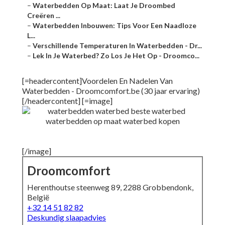
–
Waterbedden Op Maat: Laat Je Droombed
Creëren ...
–
Waterbedden Inbouwen: Tips Voor Een Naadloze
L...
–
Verschillende Temperaturen In Waterbedden - Dr...
–
Lek In Je Waterbed? Zo Los Je Het Op - Droomco...
[=headercontent]Voordelen En Nadelen Van
Waterbedden - Droomcomfort.be (30 jaar ervaring)
[/headercontent] [=image]
[/image]
Droomcomfort
Herenthoutse steenweg 89, 2288 Grobbendonk,
België
+32 14 51 82 82
Deskundig slaapadvies