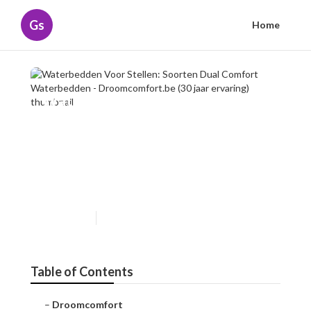
Gs
Home
Waterbedden Voor Stellen:
Soorten Dual Comfort
Waterbedden -
Droomcomfort.be (30 jaar
ervaring)
Published en
5 min read
Table of Contents
–
Droomcomfort