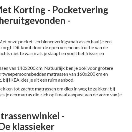
et Korting - Pocketvering
 heruitgevonden -
 Met onze
pocket- en binnenveringsmatrassen
haal je een
e zorgt. Dit komt door de open verenconstructie van de
achts niet te warm als je slaapt en voelt het frisser en
assen van
140x200 cm
. Natuurlijk ben je ook voor grotere
or
tweepersoonsbedden
matrassen van 160x200 cm en
bij IKEA kies je uit een ruim aanbod.
 rekken tot zachte matrassen om diep in weg te zakken: bij
es je een matras die zich optimaal aanpast aan de vorm van je
trassenwinkel -
De klassieker