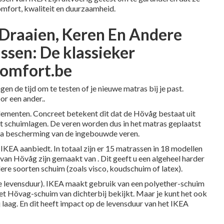
comfort, kwaliteit en duurzaamheid.
Draaien, Keren En Andere
ssen: De klassieker
comfort.be
gen de tijd om te testen of je nieuwe matras bij je past.
or een ander..
ementen. Concreet betekent dit dat de Hövåg bestaat uit
uit schuimlagen. De veren worden dus in het matras geplaatst
ra bescherming van de ingebouwde veren.
KEA aanbiedt. In totaal zijn er
15 matrassen in 18 modellen
an Hövåg zijn gemaakt van . Dit geeft u een algeheel harder
ere soorten schuim (zoals
visco
,
koudschuim
of
latex
).
e levensduur). IKEA maakt gebruik van een polyether-schuim
 het Hövag-schuim van dichterbij bekijkt. Maar je kunt het ook
ij laag. En dit heeft impact op de levensduur van het IKEA