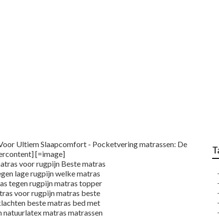
as Green Motion Circ
atrassen: De klassie
 - Droomcomfort.be
Voor Ultiem Slaapcomfort - Pocketvering matrassen: De
T
ercontent] [=image]