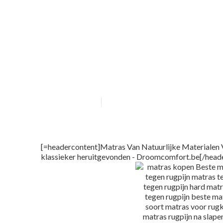
Pocketveermatr
Pocketvering m
heruitgevonden
Published en
7 min read
[=headercontent]Matras Van Natuurlijke Materialen 
klassieker heruitgevonden - Droomcomfort.be[/head