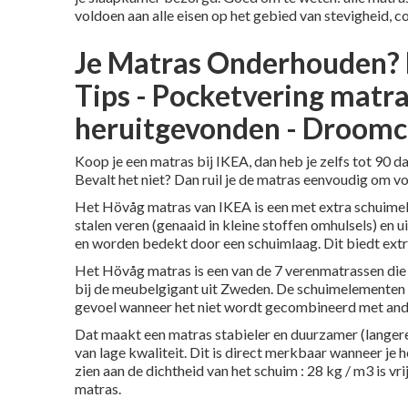
voldoen aan alle eisen op het gebied van stevigheid, 
Je Matras Onderhouden? 
Tips - Pocketvering matra
heruitgevonden - Droom
Koop je een matras bij IKEA, dan heb je zelfs tot 90 da
Bevalt het niet? Dan ruil je de matras eenvoudig om vo
Het Hövåg matras van IKEA is een met extra schuimel
stalen veren (genaaid in kleine stoffen omhulsels) en 
en worden bedekt door een schuimlaag. Dit biedt ext
Het Hövåg matras is een van de 7 verenmatrassen die I
bij de meubelgigant uit Zweden. De schuimelementen v
gevoel wanneer het niet wordt gecombineerd met and
Dat maakt een matras stabieler en duurzamer (langer
van lage kwaliteit. Dit is direct merkbaar wanneer je
zien aan de dichtheid van het schuim
: 28 kg / m3 is vr
matras.