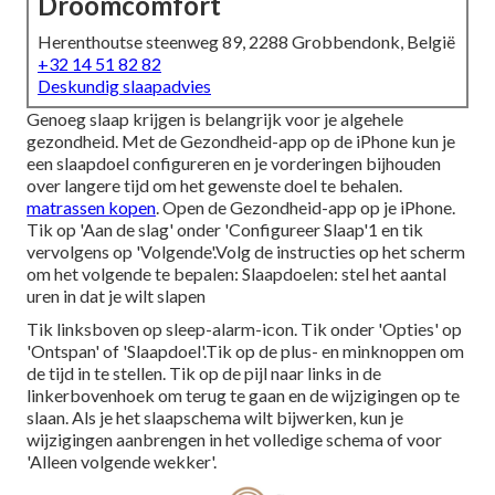
Droomcomfort
Herenthoutse steenweg 89, 2288 Grobbendonk, België
+32 14 51 82 82
Deskundig slaapadvies
Genoeg slaap krijgen is belangrijk voor je algehele
gezondheid. Met de Gezondheid-app op de iPhone kun je
een slaapdoel configureren en je vorderingen bijhouden
over langere tijd om het gewenste doel te behalen.
matrassen kopen
. Open de Gezondheid-app op je iPhone.
Tik op 'Aan de slag' onder 'Configureer Slaap'1 en tik
vervolgens op 'Volgende'.Volg de instructies op het scherm
om het volgende te bepalen: Slaapdoelen: stel het aantal
uren in dat je wilt slapen
Tik linksboven op sleep-alarm-icon. Tik onder 'Opties' op
'Ontspan' of 'Slaapdoel'.Tik op de plus- en minknoppen om
de tijd in te stellen. Tik op de pijl naar links in de
linkerbovenhoek om terug te gaan en de wijzigingen op te
slaan. Als je het slaapschema wilt bijwerken, kun je
wijzigingen aanbrengen in het volledige schema of voor
'Alleen volgende wekker'.