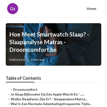
Gs
Home
Hoe Meet Smartwatch Slaap? -
Slaapanalyse Matras -
Droomcomfort.be
Published en
6 min read
Table of Contents
–
Droomcomfort
–
Je Slaap Bijhouden Op Een Apple Watch En ' ......
–
Welke Slaapfases Zijn Er? - Slaapanalyse Matra...
–
Wat Is Een Normale Ademhalingsfrequentie Tijde...