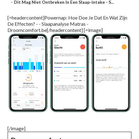
–
Dit Mag Niet Ontbreken In Een Slaap-intake - S...
[=headercontent]Powernap: Hoe Doe Je Dat En Wat Zijn
De Effecten? - - Slaapanalyse Matras -
Droomcomfort.be[/headercontent] [=image]
[/image]