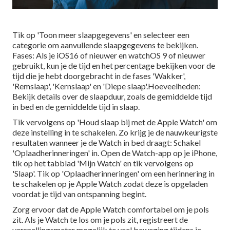
Tik op 'Toon meer slaapgegevens' en selecteer een
categorie om aanvullende slaapgegevens te bekijken.
Fases: Als je iOS16 of nieuwer en watchOS 9 of nieuwer
gebruikt, kun je de tijd en het percentage bekijken voor de
tijd die je hebt doorgebracht in de fases 'Wakker',
'Remslaap', 'Kernslaap' en 'Diepe slaap'.Hoeveelheden:
Bekijk details over de slaapduur, zoals de gemiddelde tijd
in bed en de gemiddelde tijd in slaap.
Tik vervolgens op 'Houd slaap bij met de Apple Watch' om
deze instelling in te schakelen. Zo krijg je de nauwkeurigste
resultaten wanneer je de Watch in bed draagt: Schakel
'Oplaadherinneringen' in. Open de Watch-app op je iPhone,
tik op het tabblad 'Mijn Watch' en tik vervolgens op
'Slaap'. Tik op 'Oplaadherinneringen' om een herinnering in
te schakelen op je Apple Watch zodat deze is opgeladen
voordat je tijd van ontspanning begint.
Zorg ervoor dat de Apple Watch comfortabel om je pols
zit. Als je Watch te los om je pols zit, registreert de
versnellingsmeter mogelijk te veel beweging tijdens je