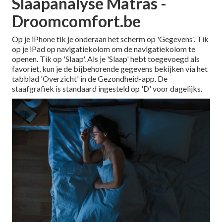
Slaapanalyse Matras -
Droomcomfort.be
Op je iPhone tik je onderaan het scherm op 'Gegevens'. Tik
op je iPad op navigatiekolom om de navigatiekolom te
openen. Tik op 'Slaap'. Als je 'Slaap' hebt toegevoegd als
favoriet, kun je de bijbehorende gegevens bekijken via het
tabblad 'Overzicht' in de Gezondheid-app. De
staafgrafiek is standaard ingesteld op 'D' voor dagelijks.